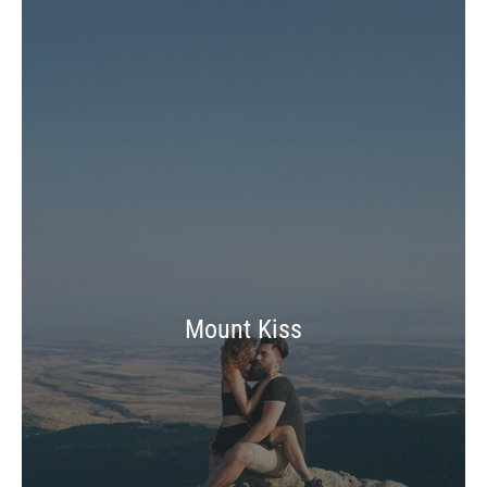
Mount Kiss