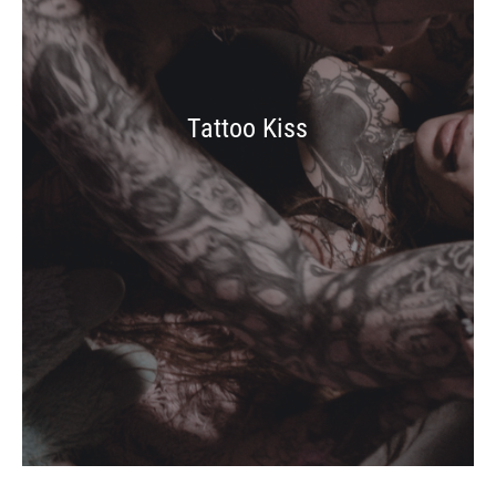
Tattoo Kiss