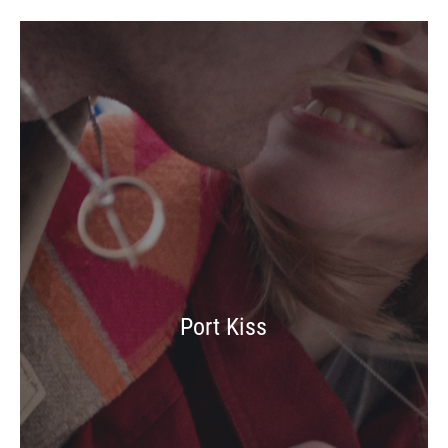
Port Kiss