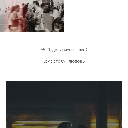
Поделиться ссылкой
LOVE STORY | ЛЮБОВЬ