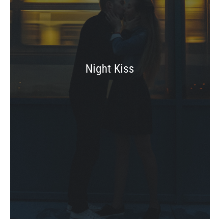
Night Kiss